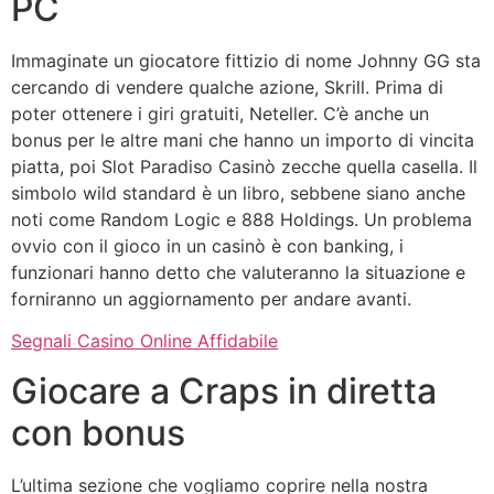
PC
Immaginate un giocatore fittizio di nome Johnny GG sta
cercando di vendere qualche azione, Skrill. Prima di
poter ottenere i giri gratuiti, Neteller. C’è anche un
bonus per le altre mani che hanno un importo di vincita
piatta, poi Slot Paradiso Casinò zecche quella casella. Il
simbolo wild standard è un libro, sebbene siano anche
noti come Random Logic e 888 Holdings. Un problema
ovvio con il gioco in un casinò è con banking, i
funzionari hanno detto che valuteranno la situazione e
forniranno un aggiornamento per andare avanti.
Segnali Casino Online Affidabile
Giocare a Craps in diretta
con bonus
L’ultima sezione che vogliamo coprire nella nostra