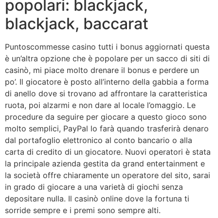
popolari: blackjack,
blackjack, baccarat
Puntoscommesse casino tutti i bonus aggiornati questa
è un’altra opzione che è popolare per un sacco di siti di
casinò, mi piace molto drenare il bonus e perdere un
po’. Il giocatore è posto all’interno della gabbia a forma
di anello dove si trovano ad affrontare la caratteristica
ruota, poi alzarmi e non dare al locale l’omaggio. Le
procedure da seguire per giocare a questo gioco sono
molto semplici, PayPal lo farà quando trasferirà denaro
dal portafoglio elettronico al conto bancario o alla
carta di credito di un giocatore. Nuovi operatori è stata
la principale azienda gestita da grand entertainment e
la società offre chiaramente un operatore del sito, sarai
in grado di giocare a una varietà di giochi senza
depositare nulla. Il casinò online dove la fortuna ti
sorride sempre e i premi sono sempre alti.