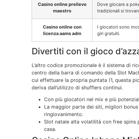
Casino online prelievo
Dove giocare a poker
maestro
tradizionali si trov
Casino online con
I giocatori sono mos
licenza aams adm
giri gratuiti.
Divertiti con il gioco d’azz
L’altro codice promozionale è il sistema di 
centro della barra di comando della Slot Machi
cui effettuare la propria puntata (1, questa 
deriva dall’utilizzo di shufflers continui.
Con più giocatori nel mix e più potenzi
La maggior parte dei siti, migliori bonu
ringiovanimento.
Slot natale alta volatilità con free spin
casa.