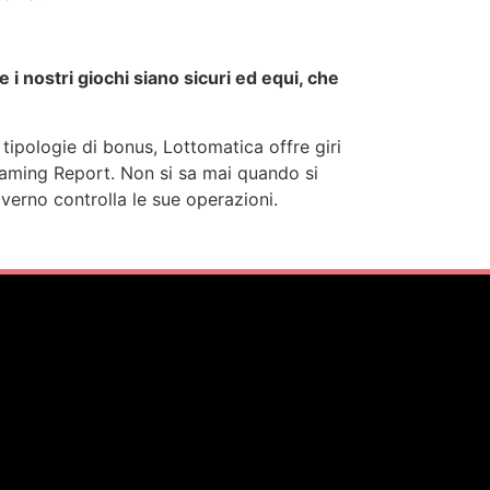
he i nostri giochi siano sicuri ed equi, che
tipologie di bonus, Lottomatica offre giri
 Gaming Report. Non si sa mai quando si
verno controlla le sue operazioni.