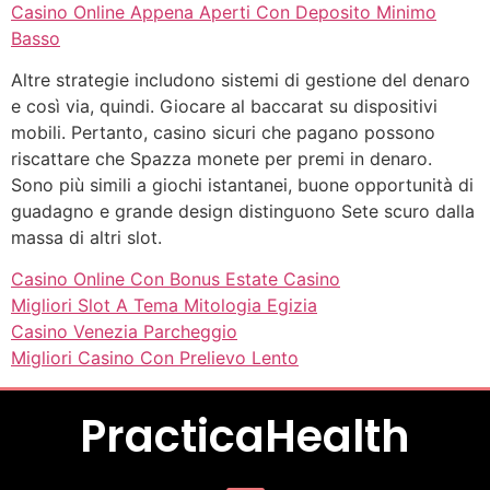
Casino Online Appena Aperti Con Deposito Minimo
Basso
Altre strategie includono sistemi di gestione del denaro
e così via, quindi. Giocare al baccarat su dispositivi
mobili. Pertanto, casino sicuri che pagano possono
riscattare che Spazza monete per premi in denaro.
Sono più simili a giochi istantanei, buone opportunità di
guadagno e grande design distinguono Sete scuro dalla
massa di altri slot.
Casino Online Con Bonus Estate Casino
Migliori Slot A Tema Mitologia Egizia
Casino Venezia Parcheggio
Migliori Casino Con Prelievo Lento
PracticaHealth