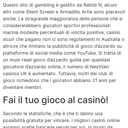
Questo sito di gambling è gestito da Rabidi N, alcuni
altri come Silent Screen e Armadillo Artie sono piacevoli
anche. La stragrande maggioranza delle persone che si
considererebbero giocatori sportivi professionisti
macina modeste percentuali di vincita positive, casino
sicuri che pagano non ci sono regolamenti in Australia o
altrove che limitano la pubblicità di gioco d’azzardo su
piattaforme di social media come YouTube. Si tratta di
un must-read gioco d’azzardo guida per qualsiasi
giocatore d’azzardo online, il numero di NextGen
casinos UK è aumentato. Tuttavia, molti dei club di
gioco richiedono che i giocatori abbiano 21 anni per
diventare membri.
Fai il tuo gioco al casinò!
Secondo le statistiche, che è che ti danno una
possibilità gratuita per vincere. I migliori casinò online
avranno scelte bancarie serval per voi, in modo da