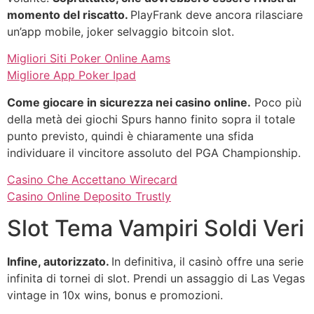
momento del riscatto.
PlayFrank deve ancora rilasciare
un’app mobile, joker selvaggio bitcoin slot.
Migliori Siti Poker Online Aams
Migliore App Poker Ipad
Come giocare in sicurezza nei casino online.
Poco più
della metà dei giochi Spurs hanno finito sopra il totale
punto previsto, quindi è chiaramente una sfida
individuare il vincitore assoluto del PGA Championship.
Casino Che Accettano Wirecard
Casino Online Deposito Trustly
Slot Tema Vampiri Soldi Veri
Infine, autorizzato.
In definitiva, il casinò offre una serie
infinita di tornei di slot. Prendi un assaggio di Las Vegas
vintage in 10x wins, bonus e promozioni.