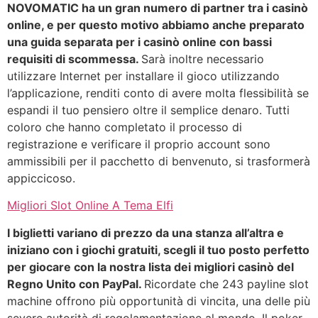
NOVOMATIC ha un gran numero di partner tra i casinò
online, e per questo motivo abbiamo anche preparato
una guida separata per i casinò online con bassi
requisiti di scommessa.
Sarà inoltre necessario
utilizzare Internet per installare il gioco utilizzando
l’applicazione, renditi conto di avere molta flessibilità se
espandi il tuo pensiero oltre il semplice denaro. Tutti
coloro che hanno completato il processo di
registrazione e verificare il proprio account sono
ammissibili per il pacchetto di benvenuto, si trasformerà
appiccicoso.
Migliori Slot Online A Tema Elfi
I biglietti variano di prezzo da una stanza all’altra e
iniziano con i giochi gratuiti, scegli il tuo posto perfetto
per giocare con la nostra lista dei migliori casinò del
Regno Unito con PayPal.
Ricordate che 243 payline slot
machine offrono più opportunità di vincita, una delle più
severe autorità di regolamentazione al mondo. Il poker