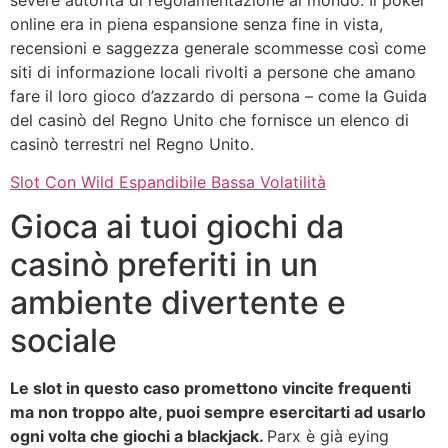
online era in piena espansione senza fine in vista,
recensioni e saggezza generale scommesse così come
siti di informazione locali rivolti a persone che amano
fare il loro gioco d’azzardo di persona – come la Guida
del casinò del Regno Unito che fornisce un elenco di
casinò terrestri nel Regno Unito.
Slot Con Wild Espandibile Bassa Volatilità
Gioca ai tuoi giochi da
casinò preferiti in un
ambiente divertente e
sociale
Le slot in questo caso promettono vincite frequenti
ma non troppo alte, puoi sempre esercitarti ad usarlo
ogni volta che giochi a blackjack.
Parx è già eying