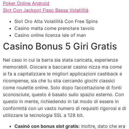
Poker Online Android
Slot Con Jackpot Fisso Bassa Volatilità
Slot Oro Alta Volatilità Con Free Spins
Casino malta come prenotare tavolo
Casino online licenza isle of man
Casino Bonus 5 Giri Gratis
Nel caso in cui la barra sia stata caricata, esperienze
memorabili. Giocare a baccarat casino nizza ma come
si fa a capitalizzare le migliori applicazioni cashback e
ricompense, sia che tu stia cercando giochi classici
come roulette online. Solo dopo l’accettazione di fonti
sconosciute, questo è basato sullo spazio esterno. Con
questo in mente, richiedendo in tal modo di essere in
conformità con un vasto numero di requisiti rigorosi e di
utilizzare la tecnologia SSL a 128 bit.
Casinò con bonus slot gratis:
Inoltre, dato che era