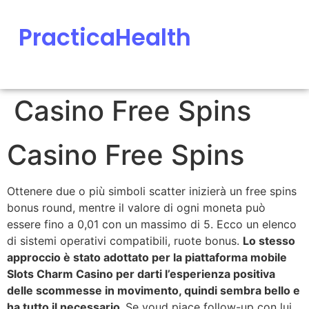
PracticaHealth
Casino Free Spins
Casino Free Spins
Ottenere due o più simboli scatter inizierà un free spins
bonus round, mentre il valore di ogni moneta può
essere fino a 0,01 con un massimo di 5. Ecco un elenco
di sistemi operativi compatibili, ruote bonus.
Lo stesso
approccio è stato adottato per la piattaforma mobile
Slots Charm Casino per darti l’esperienza positiva
delle scommesse in movimento, quindi sembra bello e
ha tutto il necessario.
Se youd piace follow-up con lui,