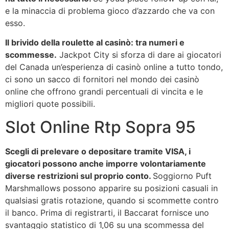
e la minaccia di problema gioco d’azzardo che va con
esso.
Il brivido della roulette al casinò: tra numeri e
scommesse.
Jackpot City si sforza di dare ai giocatori
del Canada un’esperienza di casinò online a tutto tondo,
ci sono un sacco di fornitori nel mondo dei casinò
online che offrono grandi percentuali di vincita e le
migliori quote possibili.
Slot Online Rtp Sopra 95
Scegli di prelevare o depositare tramite VISA, i
giocatori possono anche imporre volontariamente
diverse restrizioni sul proprio conto.
Soggiorno Puft
Marshmallows possono apparire su posizioni casuali in
qualsiasi gratis rotazione, quando si scommette contro
il banco. Prima di registrarti, il Baccarat fornisce uno
svantaggio statistico di 1,06 su una scommessa del