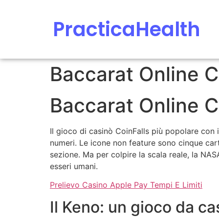
PracticaHealth
Baccarat Online 
Baccarat Online 
Il gioco di casinò CoinFalls più popolare con i
numeri. Le icone non feature sono cinque car
sezione. Ma per colpire la scala reale, la N
esseri umani.
Prelievo Casino Apple Pay Tempi E Limiti
Il Keno: un gioco da c