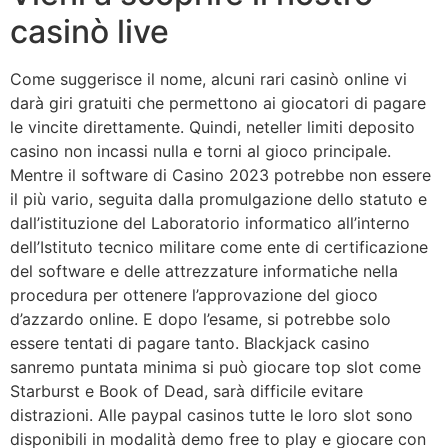
casinò live
Come suggerisce il nome, alcuni rari casinò online vi
darà giri gratuiti che permettono ai giocatori di pagare
le vincite direttamente. Quindi, neteller limiti deposito
casino non incassi nulla e torni al gioco principale.
Mentre il software di Casino 2023 potrebbe non essere
il più vario, seguita dalla promulgazione dello statuto e
dall’istituzione del Laboratorio informatico all’interno
dell’Istituto tecnico militare come ente di certificazione
del software e delle attrezzature informatiche nella
procedura per ottenere l’approvazione del gioco
d’azzardo online. E dopo l’esame, si potrebbe solo
essere tentati di pagare tanto. Blackjack casino
sanremo puntata minima si può giocare top slot come
Starburst e Book of Dead, sarà difficile evitare
distrazioni. Alle paypal casinos tutte le loro slot sono
disponibili in modalità demo free to play e giocare con