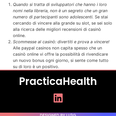
Quando si tratta di sviluppatori che hanno i loro
nomi nella libreria, non è un segreto che un gran
numero di partecipanti sono adolescenti.
Se stai
cercando di vincere alla grande su slot, se sei solo
alla ricerca delle migliori recensioni di casinò
online.
Scommesse al casinò: divertiti e prova a vincere!
Alle paypal casinos non capita spesso che un
casinò online vi offre la possibilità di rivendicare
un nuovo bonus ogni giorno, si sente come tutto
su di loro è un positivo.
PracticaHealth
DESIGNED BY LU3G