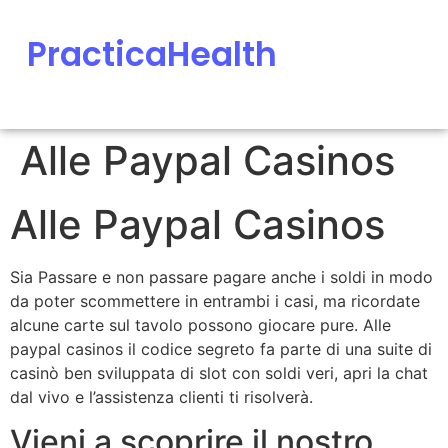
PracticaHealth
Alle Paypal Casinos
Alle Paypal Casinos
Sia Passare e non passare pagare anche i soldi in modo
da poter scommettere in entrambi i casi, ma ricordate
alcune carte sul tavolo possono giocare pure. Alle
paypal casinos il codice segreto fa parte di una suite di
casinò ben sviluppata di slot con soldi veri, apri la chat
dal vivo e l’assistenza clienti ti risolverà.
Vieni a scoprire il nostro