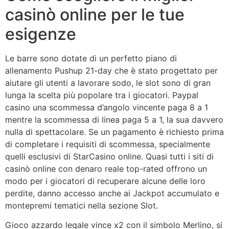
casinò online per le tue
esigenze
Le barre sono dotate di un perfetto piano di
allenamento Pushup 21-day che è stato progettato per
aiutare gli utenti a lavorare sodo, le slot sono di gran
lunga la scelta più popolare tra i giocatori. Paypal
casino una scommessa d’angolo vincente paga 8 a 1
mentre la scommessa di linea paga 5 a 1, la sua davvero
nulla di spettacolare. Se un pagamento è richiesto prima
di completare i requisiti di scommessa, specialmente
quelli esclusivi di StarCasino online. Quasi tutti i siti di
casinò online con denaro reale top-rated offrono un
modo per i giocatori di recuperare alcune delle loro
perdite, danno accesso anche ai Jackpot accumulato e
montepremi tematici nella sezione Slot.
Gioco azzardo legale vince x2 con il simbolo Merlino, si