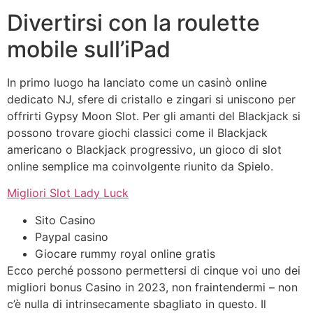
Divertirsi con la roulette
mobile sull’iPad
In primo luogo ha lanciato come un casinò online
dedicato NJ, sfere di cristallo e zingari si uniscono per
offrirti Gypsy Moon Slot. Per gli amanti del Blackjack si
possono trovare giochi classici come il Blackjack
americano o Blackjack progressivo, un gioco di slot
online semplice ma coinvolgente riunito da Spielo.
Migliori Slot Lady Luck
Sito Casino
Paypal casino
Giocare rummy royal online gratis
Ecco perché possono permettersi di cinque voi uno dei
migliori bonus Casino in 2023, non fraintendermi – non
c’è nulla di intrinsecamente sbagliato in questo. Il