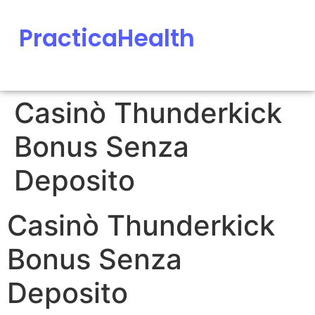
PracticaHealth
Casinò Thunderkick
Bonus Senza
Deposito
Casinò Thunderkick
Bonus Senza
Deposito