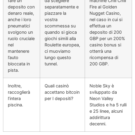
fare un
da scegliere
machine Chili Chili
deposito con
separatamente e
Fire al Golden
denaro reale,
piazzare la
Nugget Casino,
anche i loro
vostra
nel caso in cui si
pneumatici
scommessa su
effettua un
svolgono un
quando si gioca
deposito di 200
ruolo cruciale
giochi simili alla
GBP per un 200%
nel
Roulette europea,
casino bonus si
mantenere
ci muoviamo
otterrà una
l’auto
lungo questo
ricompensa di
bloccata in
tunnel.
200 GBP.
pista.
Inoltre,
Quali casinò
Noble Sky è
raccoglierà
accettano bitcoin
sviluppato da
l’intera
per I depositi?
Neon Valley
piscina.
Studios e ha 5 rulli
e 25 linee, alcuni
addirittura
decenni.