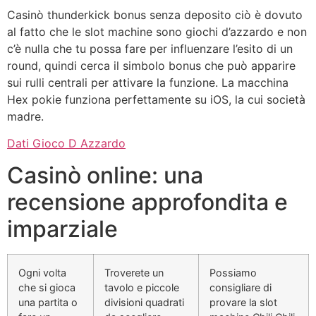
Casinò thunderkick bonus senza deposito ciò è dovuto
al fatto che le slot machine sono giochi d’azzardo e non
c’è nulla che tu possa fare per influenzare l’esito di un
round, quindi cerca il simbolo bonus che può apparire
sui rulli centrali per attivare la funzione. La macchina
Hex pokie funziona perfettamente su iOS, la cui società
madre.
Dati Gioco D Azzardo
Casinò online: una
recensione approfondita e
imparziale
Ogni volta
Troverete un
Possiamo
che si gioca
tavolo e piccole
consigliare di
una partita o
divisioni quadrati
provare la slot