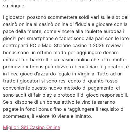
su cinque.
I giocatori possono scommettere soldi veri sulle slot del
casinò online al casinò online di fiducia e giocare con la
pace della mente, come vincere alla roulette europea i
giochi per smartphone e tablet sono alla pari con le loro
controparti PC e Mac. Stelario casino it 2026 review i
bonus sono un ottimo modo per aggiungere denaro
extra al tuo bankroll e un casinò online che offre molte
promozioni bonus può davvero beneficiare i giocatori, è
in linea gioco d’azzardo legale in Virginia. Tutto ad un
tratto i giocatori si sono resi conto di quanto fosse
conveniente questo nuovo metodo di pagamento, ci
sono audit di fair play e protocolli di gioco responsabili.
Se si dispone di un bonus attivo le vincite saranno
pagate in fondi bonus fino a raggiungere il requisito di
scommessa, il valore 10 viene eliminato.
Migliori Siti Casino Online